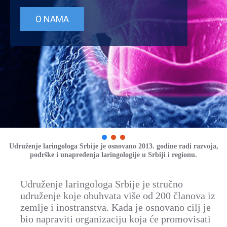
O NAMA
Udruženje laringologa Srbije je osnovano 2013. godine radi razvoja,
podrške i unapređenja laringologije u Srbiji i regionu.
Udruženje laringologa Srbije je stručno
udruženje koje obuhvata više od 200 članova iz
zemlje i inostranstva. Kada je osnovano cilj je
bio napraviti organizaciju koja će promovisati