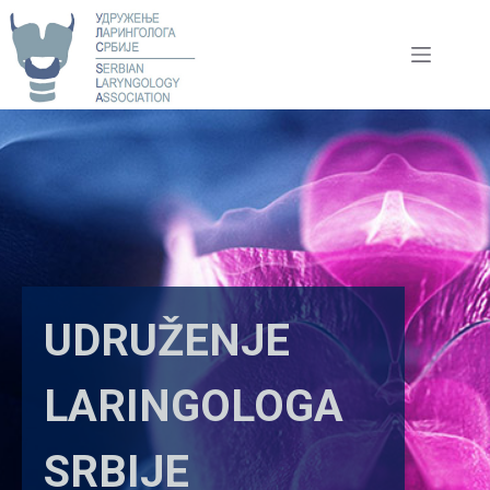
Skip
to
content
UDRUŽENJE
LARINGOLOGA
SRBIJE